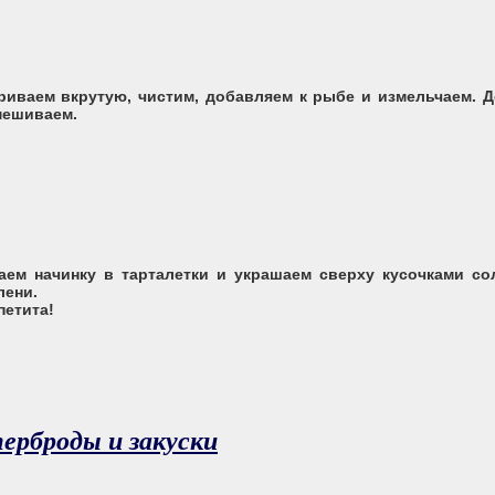
риваем вкрутую, чистим, добавляем к рыбе и измельчаем. 
мешиваем.
ем начинку в тарталетки и украшаем сверху кусочками со
лени.
петита!
ерброды и закуски