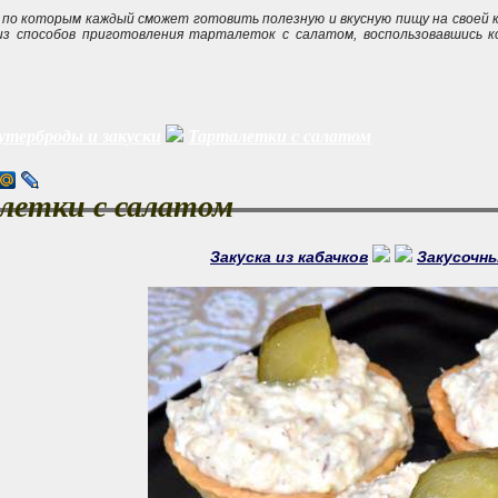
по которым каждый сможет готовить полезную и вкусную пищу на своей ку
из способов приготовления тарталеток с салатом
, воспользовавшись 
утерброды и закуски
Тарталетки с салатом
летки с салатом
Закуска из кабачков
Закусочн