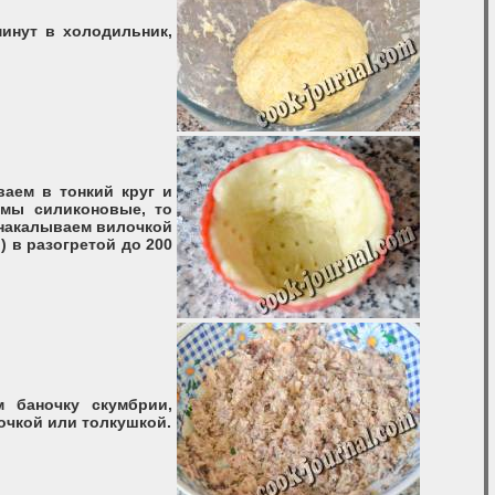
инут в холодильник,
ваем в тонкий круг и
мы силиконовые, то
 накалываем вилочкой
) в разогретой до 200
м баночку скумбрии,
очкой или толкушкой.