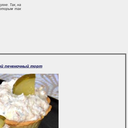
хне. Так, на
которым так
ый печеночный торт