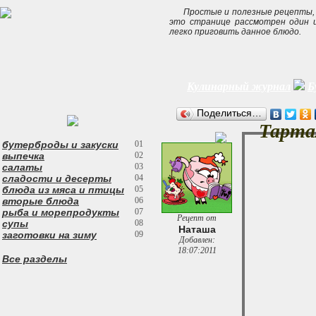
Простые и полезные рецепты, 
это странице рассмотрен
один 
легко приговить данное блюдо.
Кулинарный журнал
Б
Поделиться…
Тарта
бутерброды и закуски
01
выпечка
02
салаты
03
сладости и десерты
04
блюда из мяса и птицы
05
вторые блюда
06
рыба и морепродукты
07
Рецепт от
супы
08
Наташа
заготовки на зиму
09
Добавлен:
18:07:2011
Все разделы