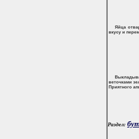
Яйца отва
вкусу и пере
Выкладыва
веточками зе
Приятного ап
бут
Раздел: