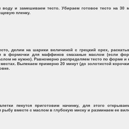
 воду и замешиваем тесто. Убираем готовое тесто на 30 м
ищевую пленку.
есто, делим на шарики величиной с грецкий орех, раскаты
 в формочки для маффинов смазаные маслом (если фор
слом не нужно). Равномерно распределяем тесто по форме и
 местах. Выпекаем примерно 20 минут (до золотистой корочки
овке.
алетки пекутся приготовим начинку, для этого открывае
рыбу вместе с маслом в глубокую миску и разминаем ее вил