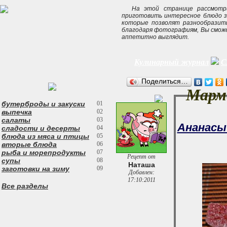
На этой странице рассмот
приготовить интересное блюдо за
которые позволят разнообразить
благодаря фотографиям, Вы сможе
аппетитно выглядит.
Кулинарный журнал
С
Поделиться…
Марме
бутерброды и закуски
01
выпечка
02
салаты
03
Ананасы 
сладости и десерты
04
блюда из мяса и птицы
05
вторые блюда
06
рыба и морепродукты
07
Рецепт от
супы
08
Наташа
заготовки на зиму
09
Добавлен:
17:10:2011
Все разделы