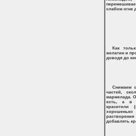
перемешивае
слабом огне 
Как толь
желатин и пр
доводя до ки
Снимаем с
частей, ско
мармелада. О
есть, а в 
красители 
хорошеньк
растворения
добавлять кр