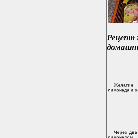
Рецепт 
домашни
Желатин
лимонада и о
Через два
лимонадом,