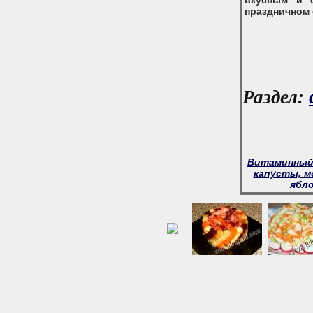
вкусным и 
праздничном 
Раздел:
Витаминный
капусты, м
ябл