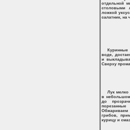
отдельной м
столовыми 
ложкой уксу
салатник, на 
Куринные 
воде, достае
и выкладыва
Сверху пром
Лук мелко
в небольшом
до прозрач
порезанные
Обжариваем 
грибов, при
курицу и сма