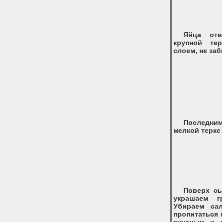
Яйца отв
крупной те
слоем, не за
Последним
мелкой терке
Поверх сы
украшаем г
Убираем са
пропитаться 