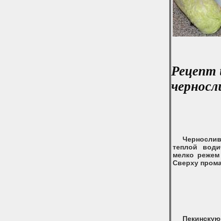
Рецепт 
черносл
Чернослив
теплой води
мелко режем
Сверху пром
Пекинску