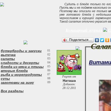
Судить о блюде только по его
Пусть мы и не поймем насколько о
Поэтому мы описали не только
и
уже готового блюда с небольши
черносливом и курицей гармониро
Такой салатик отлично украсит в
Кулинарный журнал
С
Поделиться…
Салат
бутерброды и закуски
01
выпечка
02
салаты
03
Витамин
сладости и десерты
04
блюда из мяса и птицы
05
вторые блюда
06
рыба и морепродукты
07
Рецепт от
супы
08
Наташа
заготовки на зиму
09
Добавлен:
28:12:2011
Все разделы