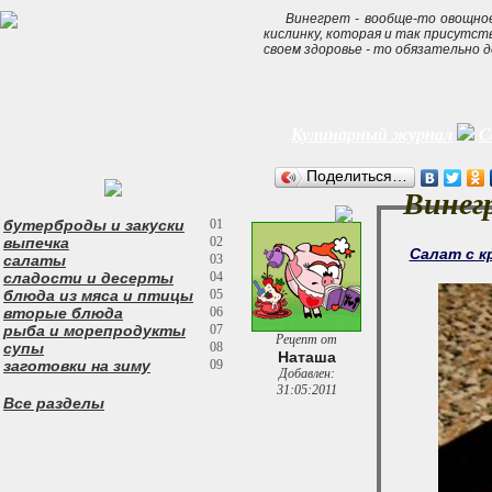
Винегрет - вообще-то овощно
кислинку, которая и так присутст
своем здоровье - то обязательно 
Кулинарный журнал
С
Поделиться…
Винег
бутерброды и закуски
01
выпечка
02
Салат с к
салаты
03
сладости и десерты
04
блюда из мяса и птицы
05
вторые блюда
06
рыба и морепродукты
07
Рецепт от
супы
08
Наташа
заготовки на зиму
09
Добавлен:
31:05:2011
Все разделы