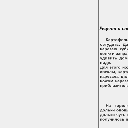
Рецепт и сп
Картофел
остудить. Д
нарезаю куб
солю и запра
удивить дом
виде.
Для этого н
свеклы, карт
нарезала ци
ножом нарез
приблизитель
На тарел
дольки овоще
дольки чуть 
получилось п