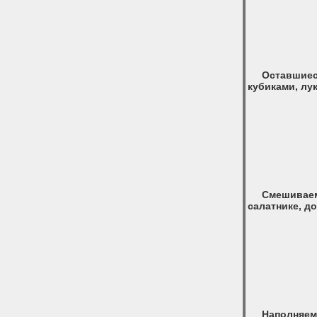
Оставши
кубиками, лу
Смешивае
салатнике, д
Наполняем