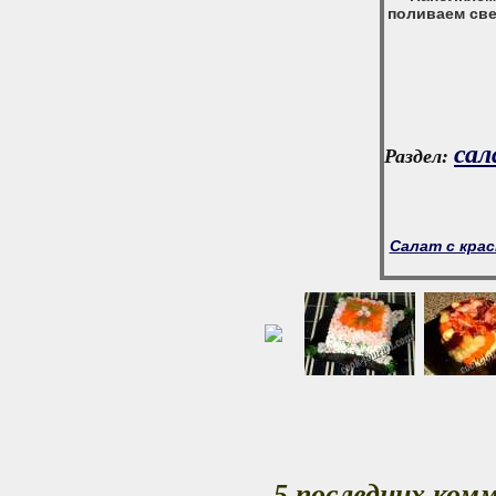
поливаем све
са
Раздел:
Салат с крас
5 последних ком