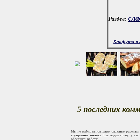
сла
Раздел:
Клафути с
5 последних ком
Мы не выбирали слишком сложные рецепты, а
сгущенном молоке
. Благодаря этому, у на
облегчить работу.