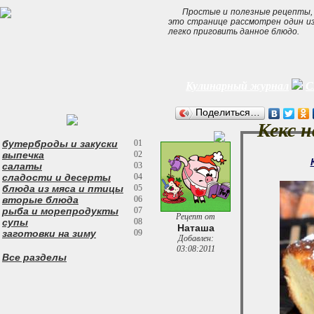
Простые и полезные рецепты, 
это странице рассмотрен
один и
легко приговить данное блюдо.
Кулинарный журнал
С
Поделиться…
Кекс н
бутерброды и закуски
01
выпечка
02
салаты
03
сладости и десерты
04
блюда из мяса и птицы
05
вторые блюда
06
рыба и морепродукты
07
Рецепт от
супы
08
Наташа
заготовки на зиму
09
Добавлен:
03:08:2011
Все разделы