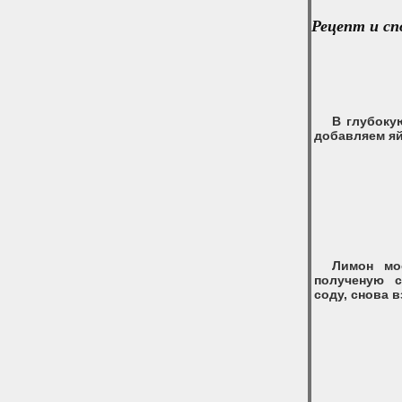
Рецепт и сп
В глубоку
добавляем яй
Лимон мо
полученую 
соду, снова 